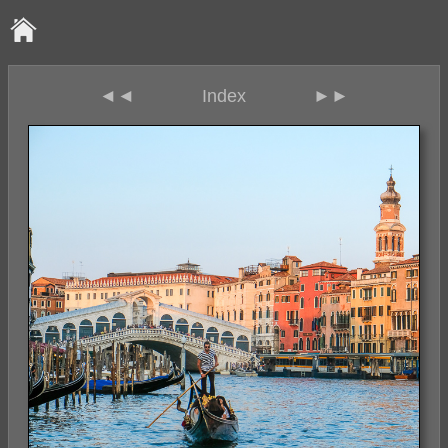
◄◄
Index
►►