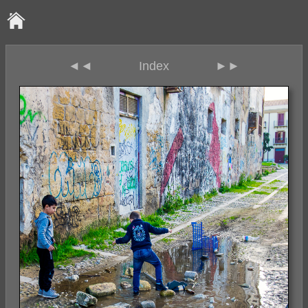
◄◄
Index
►►