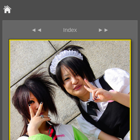
◄◄
Index
►►