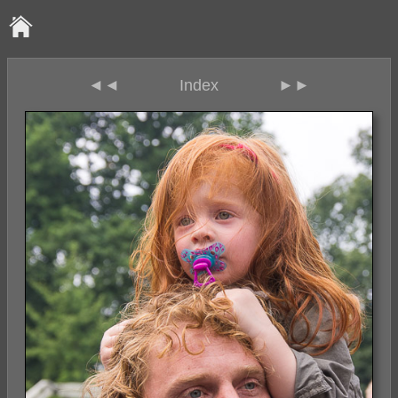
◄◄
Index
►►