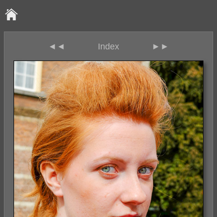
◄◄
Index
►►