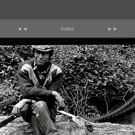
◄◄
Index
►►