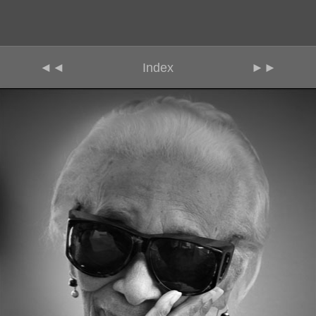
◄◄
Index
►►