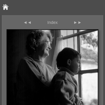
◄◄
Index
►►