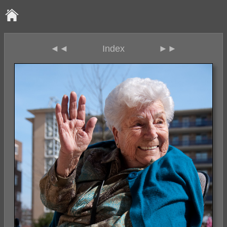
◄◄
Index
►►