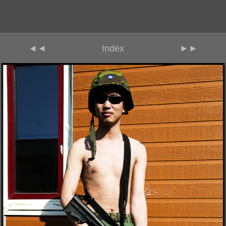
◄◄
Index
►►