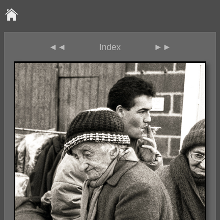
◄◄
Index
►►