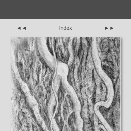
◄◄
Index
►►